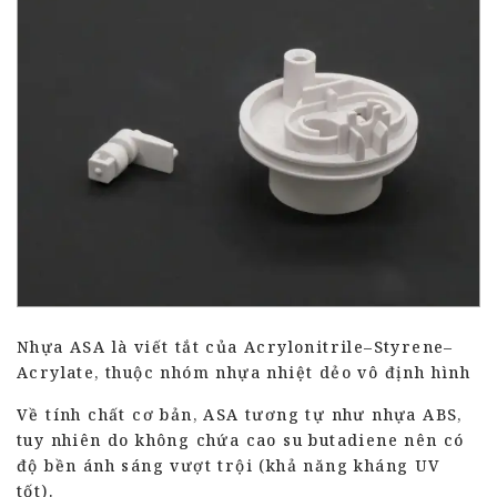
Nhựa ASA là viết tắt của Acrylonitrile–Styrene–
Acrylate, thuộc nhóm nhựa nhiệt dẻo vô định hình
Về tính chất cơ bản, ASA tương tự như nhựa ABS,
tuy nhiên do không chứa cao su butadiene nên có
độ bền ánh sáng vượt trội (khả năng kháng UV
tốt).