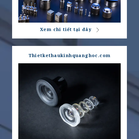
Xem chi tiết tại đây
Thietkethaukinhquanghoc.com