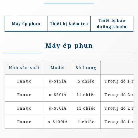
Thiết bị bảo
Máy ép phun
Thiết bị kiểm tra
dưỡng khuôn
Máy ép phun
Nhà sản xuất
Model
Số lượng
Fanuc
α-S15iA
5 chiếc
Trong đó 1 má
Fanuc
α-S30iA
11 chiếc
Trong đó 2 má
Fanuc
α-S50iA
11 chiếc
Trong đó 2 má
Fanuc
α-S100iA
1 chiếc
Trong đó 1 má