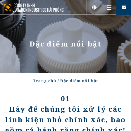
Tiếng Việt
English
Đặc điểm nổi bật
日本語
Trang chủ
/
Đặc điểm nổi bật
01
Hãy để chúng tôi xử lý các
linh kiện nhỏ chính xác, bao
gồm cả bánh răng chính xác!