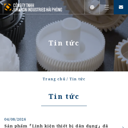
Tiếng Việt
English
Tin tức
日本語
Trang chủ
/
Tin tức
Tin tức
04/08/2026
Sản phẩm『Linh kiện thiết bị dân dụng』đã