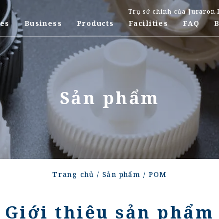
Trụ sở chính của Juraron 
res
Business
Products
Facilities
FAQ
Dịch vụ ép phun PS
Dịch vụ ép phun 
Dịch vụ ép phun ABS
Dịch vụ ép phun 
Dịch vụ ép phun PPS
Dịch vụ ép phun P
Sản phẩm
Trang chủ
/
Sản phẩm
/
POM
Giới thiệu sản phẩm