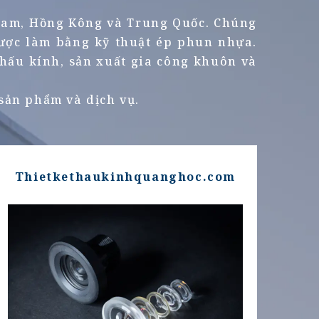
t Nam, Hồng Kông và Trung Quốc. Chúng
được làm bằng kỹ thuật ép phun nhựa.
thấu kính, sản xuất gia công khuôn và
 sản phẩm và dịch vụ.
Thietkethaukinhquanghoc.com