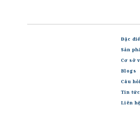
Đặc đi
Sản ph
Cơ sở v
Blogs
Câu hỏ
Tin tứ
Liên h